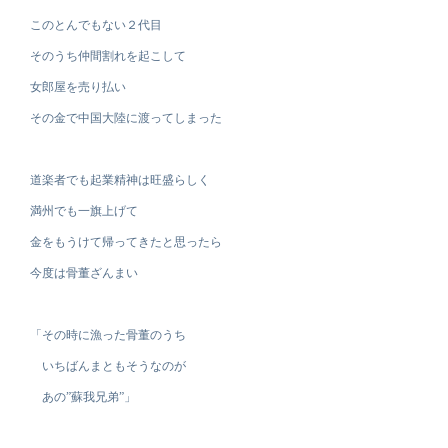
このとんでもない２代目
そのうち仲間割れを起こして
女郎屋を売り払い
その金で中国大陸に渡ってしまった
道楽者でも起業精神は旺盛らしく
満州でも一旗上げて
金をもうけて帰ってきたと思ったら
今度は骨董ざんまい
「その時に漁った骨董のうち
いちばんまともそうなのが
あの”蘇我兄弟”」