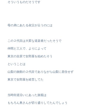
そういうものだそうです
母の弟にあたる叔父が云うのには
この２代目は大変な道楽者だったそうで
仲間と三人で、よりによって
東京の吉原で女郎屋を始めたそう
ということは
山梨の旅館の２代目でありながら山梨に居住せず
東京で女郎屋を経営してた
当時街道沿いにあった旅籠は
もちろん奥さんが切り盛りしてたんでしょう