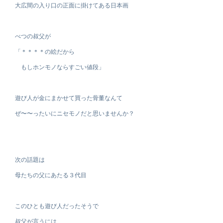
大広間の入り口の正面に掛けてある日本画
べつの叔父が
「＊＊＊＊の絵だから
もしホンモノならすごい値段」
遊び人が金にまかせて買った骨董なんて
ぜ〜〜ったいにニセモノだと思いませんか？
次の話題は
母たちの父にあたる３代目
このひとも遊び人だったそうで
叔父が言うには