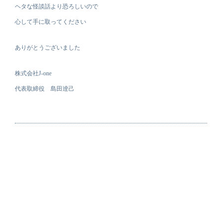
ヘタな怪談話より恐ろしいので
心して手に取ってください
ありがとうございました
株式会社J-one
代表取締役 島田逹己