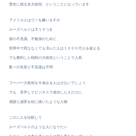
歴史に残る名大統領、ということになっています
アメリカ人はウソを嫌いますが
ルーズベルトは大うそつき
彼の不見識、不勉強のために、
世界中で死ななくても済んだ人は１０００万人を超える
でも勝利した戦時の大統領ということで人気
数々の失策と不見識は不問
フーバー大統領を今省みる人は少ないでしょう
でも、苦学してビジネスで成功した人だけに
感謝と誠実を絵に描いたような人物
この二人を比較して
ルーズベルトのような人になりたい