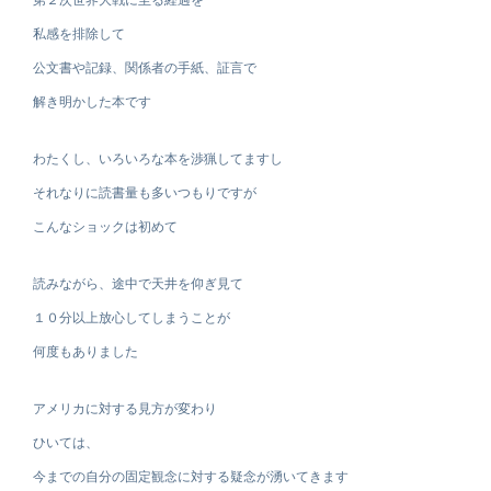
第２次世界大戦に至る経過を
私感を排除して
公文書や記録、関係者の手紙、証言で
解き明かした本です
わたくし、いろいろな本を渉猟してますし
それなりに読書量も多いつもりですが
こんなショックは初めて
読みながら、途中で天井を仰ぎ見て
１０分以上放心してしまうことが
何度もありました
アメリカに対する見方が変わり
ひいては、
今までの自分の固定観念に対する疑念が湧いてきます