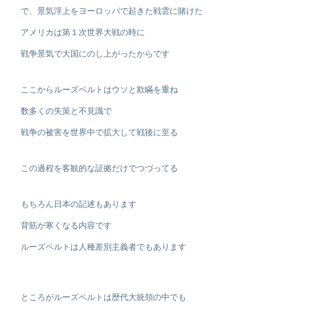
で、景気浮上をヨーロッパで起きた戦雲に賭けた
アメリカは第１次世界大戦の時に
戦争景気で大国にのし上がったからです
ここからルーズベルトはウソと欺瞞を重ね
数多くの失策と不見識で
戦争の被害を世界中で拡大して戦後に至る
この過程を客観的な証拠だけでつづってる
もちろん日本の記述もあります
背筋が寒くなる内容です
ルーズベルトは人種差別主義者でもあります
ところがルーズベルトは歴代大統領の中でも