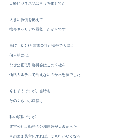
日経ビジネス誌はそう評価してた
大きい負債を抱えて
携帯キャリアを買収したからです
当時、KDDと電電公社が携帯で大儲け
個人的には、
なぜ公正取引委員会はこの２社を
価格カルテルで訴えないのか不思議でした
今もそうですが、当時も
そのくらいボロ儲け
私の類推ですが
電電公社は勤務の公務員数が大きかった
そのまま民営化すれば、立ち行かなくなる