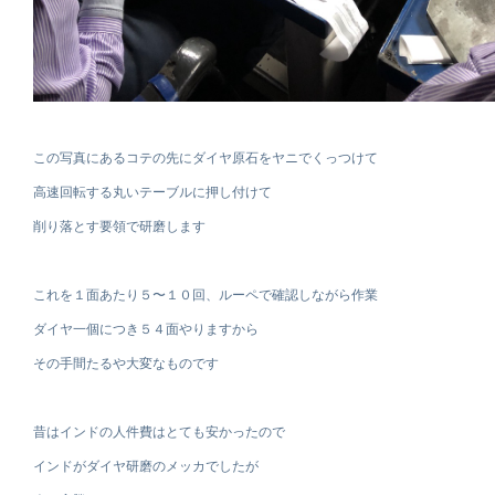
この写真にあるコテの先にダイヤ原石をヤニでくっつけて
高速回転する丸いテーブルに押し付けて
削り落とす要領で研磨します
これを１面あたり５〜１０回、ルーペで確認しながら作業
ダイヤ一個につき５４面やりますから
その手間たるや大変なものです
昔はインドの人件費はとても安かったので
インドがダイヤ研磨のメッカでしたが