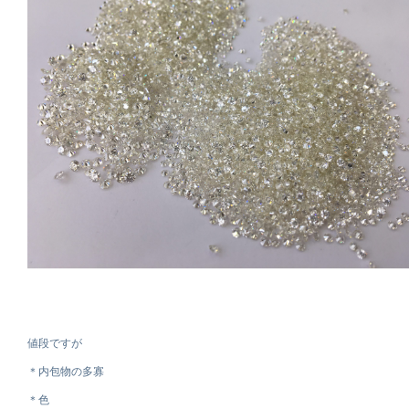
値段ですが
＊内包物の多寡
＊色