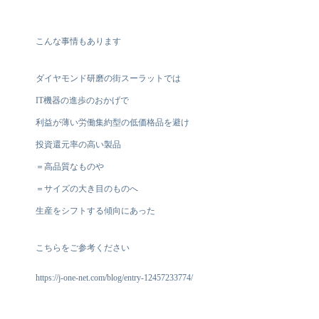
こんな事情もあります
ダイヤモンド研磨の街スーラットでは
IT機器の進歩のおかげで
利益が薄い労働集約型の低価格品を避け
投資還元率の高い製品
＝高品質なものや
＝サイズの大き目のものへ
生産をシフトする傾向にあった
こちらをご参考ください
https://j-one-net.com/blog/entry-12457233774/