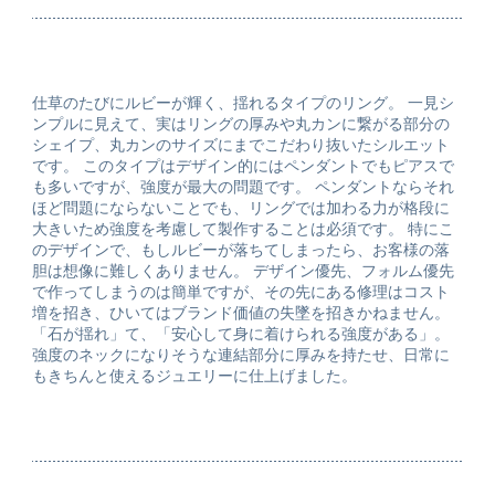
仕草のたびにルビーが輝く、揺れるタイプのリング。 一見シ
ンプルに見えて、実はリングの厚みや丸カンに繋がる部分の
シェイプ、丸カンのサイズにまでこだわり抜いたシルエット
です。 このタイプはデザイン的にはペンダントでもピアスで
も多いですが、強度が最大の問題です。 ペンダントならそれ
ほど問題にならないことでも、リングでは加わる力が格段に
大きいため強度を考慮して製作することは必須です。 特にこ
のデザインで、もしルビーが落ちてしまったら、お客様の落
胆は想像に難しくありません。 デザイン優先、フォルム優先
で作ってしまうのは簡単ですが、その先にある修理はコスト
増を招き、ひいてはブランド価値の失墜を招きかねません。
「石が揺れ」て、「安心して身に着けられる強度がある」。
強度のネックになりそうな連結部分に厚みを持たせ、日常に
もきちんと使えるジュエリーに仕上げました。