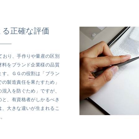
よる正確な評価
籍しており、手作りや量産の区別
材料をブランド企業様の品質
ます。ＧＧの役割は「ブラン
での製造責任を果たすため」
の混入を防ぐため」ですが、
のと、有資格者がしかるべき
は、大きな違いが生まれるこ
ん。