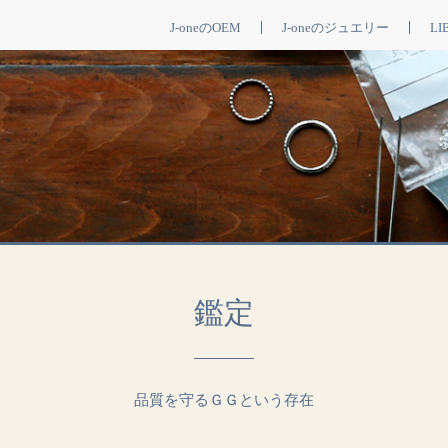
J-oneのOEM
J-oneのジュエリー
LI
鑑定
品質を守るＧＧという存在